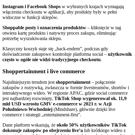
Instagram i Facebook Shops
w wybranych krajach wymagają
włączenia checkoutu w aplikacji, aby produkty były w pełni
widoczne w funkcji sklepów.
Shoppable posty i oznaczenia produktów
– kliknięcie w tag
otwiera kartę produktu i natywny proces zakupu, eliminując
potrzebę wyszukiwania sklepu.
Klasyczny koszyk staje się „back-endem”, podczas gdy
doświadczenie zakupowe kontroluje platforma social –
użytkownik
często w ogóle nie widzi tradycyjnego checkoutu
.
Shoppertainment i live commerce
Najsilniejszym trendem jest
shoppertainment
– połączenie
zakupów z rozrywką, zwłaszcza w formie livestreamów, shortów i
interaktywnego wideo. W regionie APAC, gdzie social commerce
jest najbardziej rozwinięty,
TikTok Shop wygenerował ok. 11,9
mld USD wzrostu GMV e-commerce w 2023 r. w Azji
Południowo-Wschodniej
(Mindshare), głównie dzięki live
commerce i strategii „entertainment-first”.
Dane platform wskazują, że
około 50% użytkowników TikTok
dokonuje zakupów po obejrzeniu live’a
lub krótkiego wideo z