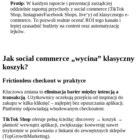
Protip
: W każdym raporcie i prezentacji zarządczej
oddzielnie raportuj przychody z social commerce (TikTok
Shop, Instagram/Facebook Shops, live’y) od klasycznego e-
commerce. To pozwoli realnie ocenić ROI tego kanału i
lepiej uzasadnić budżety na content oraz automatyzację
lejków.
Jak social commerce „wycina” klasyczny
koszyk?
Frictionless checkout w praktyce
Kluczowa zmiana to
eliminacja barier między intencją a
transakcją
. Użytkownicy oczekują przejścia od inspiracji do
zakupu w kilka kliknięć – najlepiej bez opuszczania aplikacji.
Platformy odpowiadają wbudowanym checkoutem:
TikTok Shop
oferuje pełną ścieżkę: discovery → koszyk →
płatność wewnątrz aplikacji, zwiększając konwersję nawet
trzykrotnie w porównaniu z linkami do zewnętrznych sklepów
(TopGrowthMarketing).