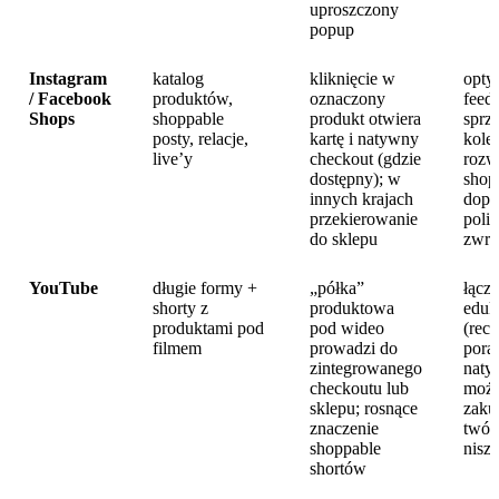
uproszczony
popup
Instagram
katalog
kliknięcie w
opty
/ Facebook
produktów,
oznaczony
feed
Shops
shoppable
produkt otwiera
sprze
posty, relacje,
kartę i natywny
kolek
live’y
checkout (gdzie
rozwi
dostępny); w
shop
innych krajach
dopa
przekierowanie
polit
do sklepu
zwr
YouTube
długie formy +
„półka”
łącz
shorty z
produktowa
eduk
produktami pod
pod wideo
(rece
filmem
prowadzi do
porad
zintegrowanego
naty
checkoutu lub
możl
sklepu; rosnące
zaku
znaczenie
twór
shoppable
nisz
shortów