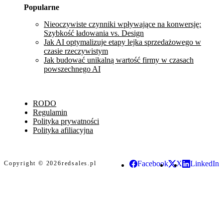
Popularne
Nieoczywiste czynniki wpływające na konwersję:
Szybkość ładowania vs. Design
Jak AI optymalizuje etapy lejka sprzedażowego w
czasie rzeczywistym
Jak budować unikalną wartość firmy w czasach
powszechnego AI
RODO
Regulamin
Polityka prywatności
Polityka afiliacyjna
Facebook
X
LinkedIn
Copyright © 2026
redsales.pl