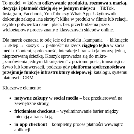
To model, w którym
odkrywanie produktu, rozmowa z marką,
decyzja i płatność dzieją się w jednym miejscu
– TikTok,
Instagram, Facebook, YouTube czy WhatsApp. Użytkownik
dokonuje zakupu „na skróty”: klika w produkt w filmie lub relacji,
szybko potwierdza dane i płaci, bez przechodzenia przez
wieloetapowy proces znany z klasycznych sklepów online.
Dla marek oznacza to odejście od modelu „kampania → kliknięcie
→ sklep → koszyk → płatność” na rzecz
ciągłego lejka
w social
media. Content, społeczność, interakcje i transakcja tworzą jedną,
nieprzerwaną ścieżkę. Koszyk sprowadza się do mikro-
„zamówienia jednym kliknięciem” z poziomu posta, transmisji na
żywo lub konwersacji, podczas gdy
platforma społecznościowa
przejmuje funkcje infrastruktury sklepowej
: katalogu, systemu
płatności i CRM.
Kluczowe elementy:
natywne zakupy w social media
– bez przekierowań na
zewnętrzne strony,
frictionless checkout
– wyeliminowanie barier między
intencją a transakcją,
in-app checkout
– kompletny proces płatności wewnątrz
aplikacji.