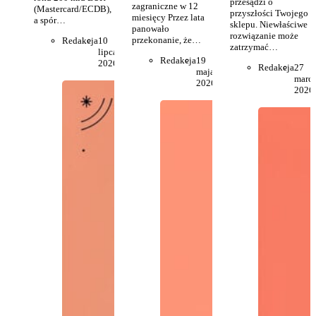
przesądzi o
zagraniczne w 12
(Mastercard/ECDB),
przyszłości Twojego
miesięcy Przez lata
a spór…
sklepu. Niewłaściwe
panowało
rozwiązanie może
przekonanie, że…
Redakcja
10
zatrzymać…
lipca
Redakcja
19
2026
Redakcja
27
maja
marc
2026
2026