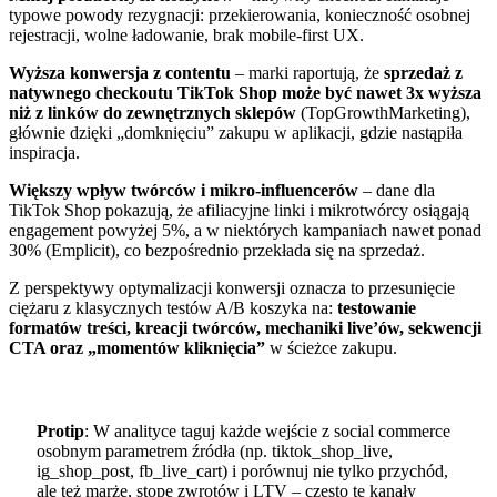
typowe powody rezygnacji: przekierowania, konieczność osobnej
rejestracji, wolne ładowanie, brak mobile-first UX.
Wyższa konwersja z contentu
– marki raportują, że
sprzedaż z
natywnego checkoutu TikTok Shop może być nawet 3x wyższa
niż z linków do zewnętrznych sklepów
(TopGrowthMarketing),
głównie dzięki „domknięciu” zakupu w aplikacji, gdzie nastąpiła
inspiracja.
Większy wpływ twórców i mikro-influencerów
– dane dla
TikTok Shop pokazują, że afiliacyjne linki i mikrotwórcy osiągają
engagement powyżej 5%, a w niektórych kampaniach nawet ponad
30% (Emplicit), co bezpośrednio przekłada się na sprzedaż.
Z perspektywy optymalizacji konwersji oznacza to przesunięcie
ciężaru z klasycznych testów A/B koszyka na:
testowanie
formatów treści, kreacji twórców, mechaniki live’ów, sekwencji
CTA oraz „momentów kliknięcia”
w ścieżce zakupu.
Protip
: W analityce taguj każde wejście z social commerce
osobnym parametrem źródła (np. tiktok_shop_live,
ig_shop_post, fb_live_cart) i porównuj nie tylko przychód,
ale też marżę, stopę zwrotów i LTV – często te kanały