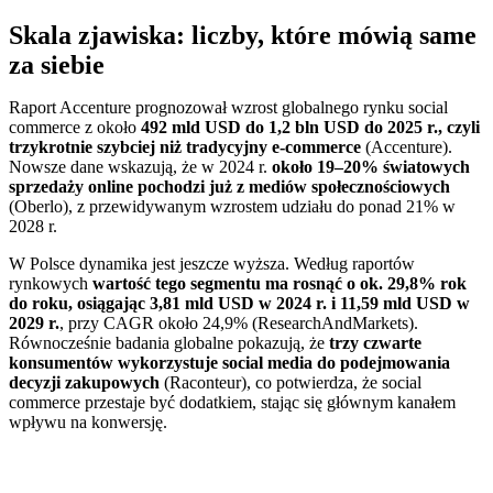
Skala zjawiska: liczby, które mówią same
za siebie
Raport Accenture prognozował wzrost globalnego rynku social
commerce z około
492 mld USD do 1,2 bln USD do 2025 r., czyli
trzykrotnie szybciej niż tradycyjny e-commerce
(Accenture).
Nowsze dane wskazują, że w 2024 r.
około 19–20% światowych
sprzedaży online pochodzi już z mediów społecznościowych
(Oberlo), z przewidywanym wzrostem udziału do ponad 21% w
2028 r.
W Polsce dynamika jest jeszcze wyższa. Według raportów
rynkowych
wartość tego segmentu ma rosnąć o ok. 29,8% rok
do roku, osiągając 3,81 mld USD w 2024 r. i 11,59 mld USD w
2029 r.
, przy CAGR około 24,9% (ResearchAndMarkets).
Równocześnie badania globalne pokazują, że
trzy czwarte
konsumentów wykorzystuje social media do podejmowania
decyzji zakupowych
(Raconteur), co potwierdza, że social
commerce przestaje być dodatkiem, stając się głównym kanałem
wpływu na konwersję.