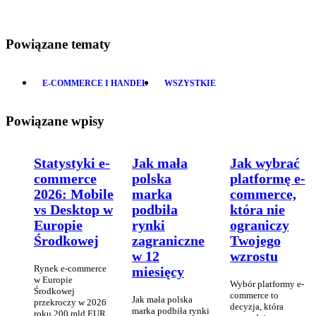
Powiązane tematy
E-COMMERCE I HANDEL
WSZYSTKIE
Powiązane wpisy
Statystyki e-
Jak mała
Jak wybrać
commerce
polska
platformę e-
2026: Mobile
marka
commerce,
vs Desktop w
podbiła
która nie
Europie
rynki
ograniczy
Środkowej
zagraniczne
Twojego
w 12
wzrostu
Rynek e-commerce
miesięcy
w Europie
Wybór platformy e-
Środkowej
commerce to
Jak mała polska
przekroczy w 2026
decyzja, która
marka podbiła rynki
roku 200 mld EUR