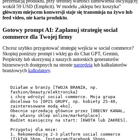
prezentacją produktu, przy średniej wartości zamówienia oscylującej
wokół 59 USD (Emplicit). W modelu „sklepu bez koszyka”
głównym miejscem konwersji staje się transmisja na żywo lub
feed video, nie karta produktu
.
Gotowy prompt AI: Zaplanuj strategię social
commerce dla Twojej firmy
Chcesz szybko przygotować strategię wejścia w social commerce?
Skopiuj poniższy prompt i wklej go do Chat GPT, Gemini,
Perplexity lub skorzystaj z naszych autorskich generatorów
biznesowych dostępnych na stronie
narzędzia
lub kalkulatorów
branżowych
kalkulatory
.
Działam w branży [TWOJA BRANŻA, np. 
fashion/beauty/elektronika] 

i chcę wdrożyć social commerce. Moja grupa 
docelowa to [OPIS GRUPY, np. kobiety 25-40, 
zainteresowane modą eko]. 

Obecnie sprzedaję głównie przez [OBECNY KANAŁ, 
np. własny sklep online/marketplace]. 

Budżet miesięczny na start: [KWOTA lub ZAKRES].

Przygotuj dla mnie:

1. Rekomendację 2-3 platform social commerce 
(TikTok Shop, Instagram/Facebook Shops, 