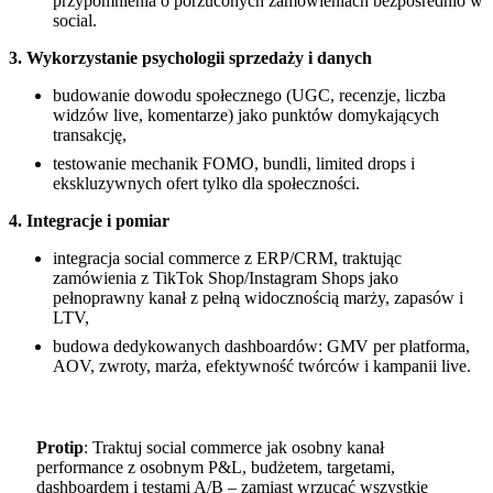
przypomnienia o porzuconych zamówieniach bezpośrednio w
social.
3. Wykorzystanie psychologii sprzedaży i danych
budowanie dowodu społecznego (UGC, recenzje, liczba
widzów live, komentarze) jako punktów domykających
transakcję,
testowanie mechanik FOMO, bundli, limited drops i
ekskluzywnych ofert tylko dla społeczności.
4. Integracje i pomiar
integracja social commerce z ERP/CRM, traktując
zamówienia z TikTok Shop/Instagram Shops jako
pełnoprawny kanał z pełną widocznością marży, zapasów i
LTV,
budowa dedykowanych dashboardów: GMV per platforma,
AOV, zwroty, marża, efektywność twórców i kampanii live.
Protip
: Traktuj social commerce jak osobny kanał
performance z osobnym P&L, budżetem, targetami,
dashboardem i testami A/B – zamiast wrzucać wszystkie