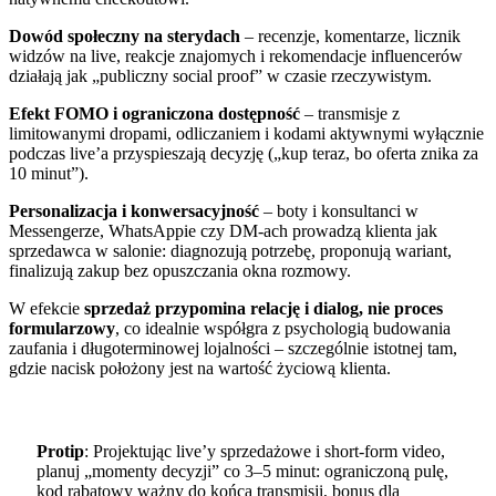
Dowód społeczny na sterydach
– recenzje, komentarze, licznik
widzów na live, reakcje znajomych i rekomendacje influencerów
działają jak „publiczny social proof” w czasie rzeczywistym.
Efekt FOMO i ograniczona dostępność
– transmisje z
limitowanymi dropami, odliczaniem i kodami aktywnymi wyłącznie
podczas live’a przyspieszają decyzję („kup teraz, bo oferta znika za
10 minut”).
Personalizacja i konwersacyjność
– boty i konsultanci w
Messengerze, WhatsAppie czy DM-ach prowadzą klienta jak
sprzedawca w salonie: diagnozują potrzebę, proponują wariant,
finalizują zakup bez opuszczania okna rozmowy.
W efekcie
sprzedaż przypomina relację i dialog, nie proces
formularzowy
, co idealnie współgra z psychologią budowania
zaufania i długoterminowej lojalności – szczególnie istotnej tam,
gdzie nacisk położony jest na wartość życiową klienta.
Protip
: Projektując live’y sprzedażowe i short-form video,
planuj „momenty decyzji” co 3–5 minut: ograniczoną pulę,
kod rabatowy ważny do końca transmisji, bonus dla