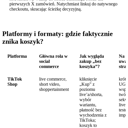
pierwszych X zamówień. Natychmiast linkuj do natywnego
checkoutu, skracając ścieżkę decyzyjną.
Platformy i formaty: gdzie faktycznie
znika koszyk?
Platforma
Główna rola w
Jak wygląda
Na c
social
zakup „bez
uwa
commerce
koszyka”?
strat
TikTok
live commerce,
kliknięcie
krót
Shop
short video,
„Kup” z
UGC
shoppertainment
poziomu
wspó
live’a/shorta,
twór
wybór
sekw
wariantu,
live
płatność bez
testo
wychodzenia z
impu
TikToka;
koszyk to