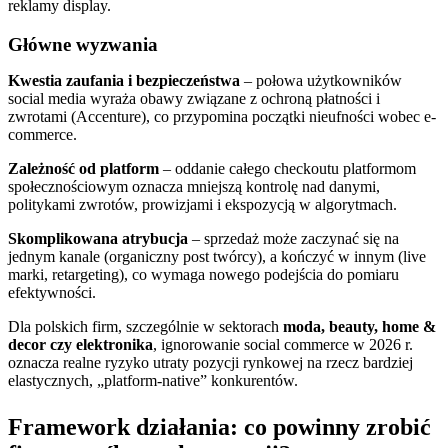
reklamy display.
Główne wyzwania
Kwestia zaufania i bezpieczeństwa
– połowa użytkowników
social media wyraża obawy związane z ochroną płatności i
zwrotami (Accenture), co przypomina początki nieufności wobec e-
commerce.
Zależność od platform
– oddanie całego checkoutu platformom
społecznościowym oznacza mniejszą kontrolę nad danymi,
politykami zwrotów, prowizjami i ekspozycją w algorytmach.
Skomplikowana atrybucja
– sprzedaż może zaczynać się na
jednym kanale (organiczny post twórcy), a kończyć w innym (live
marki, retargeting), co wymaga nowego podejścia do pomiaru
efektywności.
Dla polskich firm, szczególnie w sektorach
moda, beauty, home &
decor czy elektronika
, ignorowanie social commerce w 2026 r.
oznacza realne ryzyko utraty pozycji rynkowej na rzecz bardziej
elastycznych, „platform-native” konkurentów.
Framework działania: co powinny zrobić