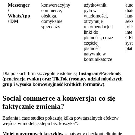
Messenger
konwersacyjny
użytkownik
auto
/
commerce,
pyta w
dial
WhatsApp
obsługa,
wiadomości,
hand
/ DM
domykanie
otrzymuje
sekw
sprzedaży
rekomendacje i
foll
linki do
integ
płatności; coraz
CRM
częściej
syst
płatność
płatn
natywnie w
komunikatorze
Dla polskich firm szczególnie istotne są
Instagram/Facebook
(penetracja rynku) oraz TikTok (rosnący udział młodszych
grup i wysoka konwersyjność krótkich formatów)
.
Social commerce a konwersja: co się
faktycznie zmienia?
Badania i case studies pokazują kilka powtarzalnych efektów
wejścia w model „sklepu bez koszyka”:
Mniej porzuconych koszyków
– natywny checkout eliminuje