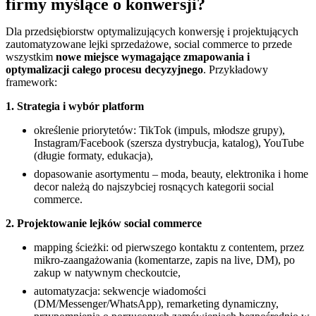
firmy myślące o konwersji?
Dla przedsiębiorstw optymalizujących konwersję i projektujących
zautomatyzowane lejki sprzedażowe, social commerce to przede
wszystkim
nowe miejsce wymagające zmapowania i
optymalizacji całego procesu decyzyjnego
. Przykładowy
framework:
1. Strategia i wybór platform
określenie priorytetów: TikTok (impuls, młodsze grupy),
Instagram/Facebook (szersza dystrybucja, katalog), YouTube
(długie formaty, edukacja),
dopasowanie asortymentu – moda, beauty, elektronika i home
decor należą do najszybciej rosnących kategorii social
commerce.
2. Projektowanie lejków social commerce
mapping ścieżki: od pierwszego kontaktu z contentem, przez
mikro-zaangażowania (komentarze, zapis na live, DM), po
zakup w natywnym checkoutcie,
automatyzacja: sekwencje wiadomości
(DM/Messenger/WhatsApp), remarketing dynamiczny,