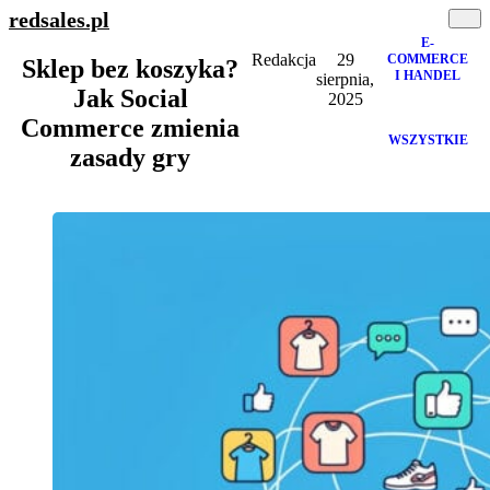
redsales
.pl
E-
Redakcja
29
COMMERCE
Sklep bez koszyka?
I HANDEL
sierpnia,
Jak Social
2025
Commerce zmienia
WSZYSTKIE
zasady gry