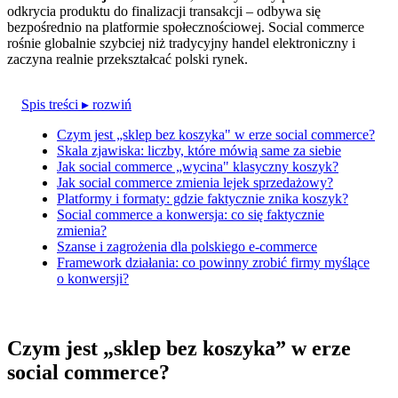
odkrycia produktu do finalizacji transakcji – odbywa się
bezpośrednio na platformie społecznościowej. Social commerce
rośnie globalnie szybciej niż tradycyjny handel elektroniczny i
zaczyna realnie przekształcać polski rynek.
Spis treści
▸ rozwiń
Czym jest „sklep bez koszyka" w erze social commerce?
Skala zjawiska: liczby, które mówią same za siebie
Jak social commerce „wycina" klasyczny koszyk?
Jak social commerce zmienia lejek sprzedażowy?
Platformy i formaty: gdzie faktycznie znika koszyk?
Social commerce a konwersja: co się faktycznie
zmienia?
Szanse i zagrożenia dla polskiego e-commerce
Framework działania: co powinny zrobić firmy myślące
o konwersji?
Czym jest „sklep bez koszyka” w erze
social commerce?