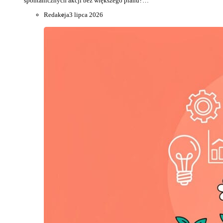
spontanicznych akcji bez większego planu?…
Redakcja
3 lipca 2026