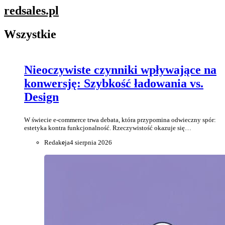
redsales
.pl
Wszystkie
Nieoczywiste czynniki wpływające na
konwersję: Szybkość ładowania vs.
Design
W świecie e-commerce trwa debata, która przypomina odwieczny spór:
estetyka kontra funkcjonalność. Rzeczywistość okazuje się…
Redakcja
4 sierpnia 2026