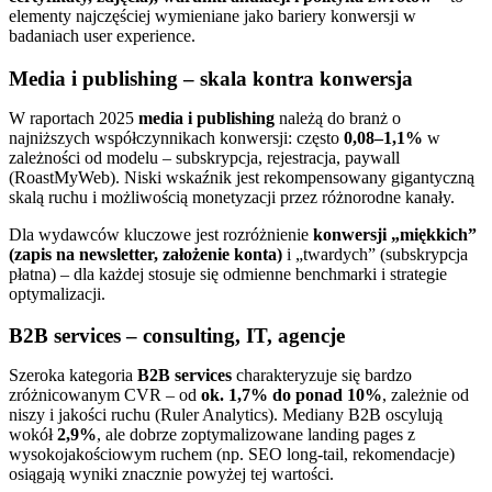
elementy najczęściej wymieniane jako bariery konwersji w
badaniach user experience.
Media i publishing – skala kontra konwersja
W raportach 2025
media i publishing
należą do branż o
najniższych współczynnikach konwersji: często
0,08–1,1%
w
zależności od modelu – subskrypcja, rejestracja, paywall
(RoastMyWeb). Niski wskaźnik jest rekompensowany gigantyczną
skalą ruchu i możliwością monetyzacji przez różnorodne kanały.
Dla wydawców kluczowe jest rozróżnienie
konwersji „miękkich”
(zapis na newsletter, założenie konta)
i „twardych” (subskrypcja
płatna) – dla każdej stosuje się odmienne benchmarki i strategie
optymalizacji.
B2B services – consulting, IT, agencje
Szeroka kategoria
B2B services
charakteryzuje się bardzo
zróżnicowanym CVR – od
ok. 1,7% do ponad 10%
, zależnie od
niszy i jakości ruchu (Ruler Analytics). Mediany B2B oscylują
wokół
2,9%
, ale dobrze zoptymalizowane landing pages z
wysokojakościowym ruchem (np. SEO long-tail, rekomendacje)
osiągają wyniki znacznie powyżej tej wartości.