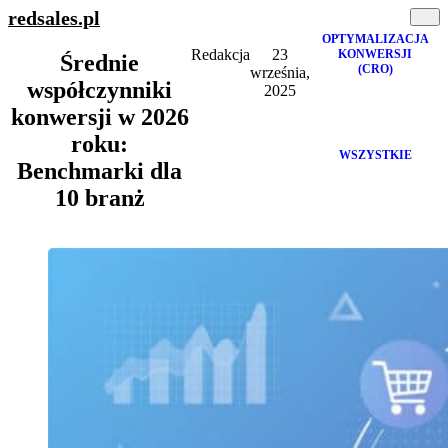
redsales
.pl
OPTYMALIZACJA
Redakcja
23
KONWERSJI
Średnie
(CRO)
września,
współczynniki
2025
konwersji w 2026
roku:
WSZYSTKIE
Benchmarki dla
10 branż