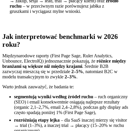
→ zakup, sesja → lead, trial → płacący klient) oraz
źródło
ruchu
– w przeciwnym razie porównujesz jabłka z
gruszkami i wyciągasz mylne wnioski.
Jak interpretować benchmarki w 2026
roku?
Międzynarodowe raporty (First Page Sage, Ruler Analytics,
Unbounce, ElectroIQ) jednoznacznie pokazują, że
różnice między
branżami są większe niż między krajami
. Średnie B2B
zazwyczaj mieszczą się w przedziale
2–5%
, natomiast B2C w
modelu transakcyjnym to zwykle
2–3%
.
Warto jednak zauważyć, że badania te:
segmentują wyniki według źródeł ruchu
– ruch organiczny
(SEO) i email konsekwentnie osiągają najlepsze rezultaty
(organic 2,1–2,7%, email 2,4–2,8%), podczas gdy display ads
często spadają poniżej 1% (First Page Sage),
rozróżniają etapy lejka
– dla SaaS inaczej mierzy się visitor
→ trial (1–3%), a inaczej trial → płacący (15–20% w ruchu
organicznym).