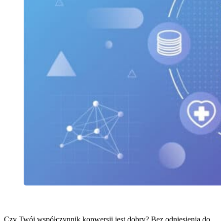
Czy Twój współczynnik konwersji jest dobry? Bez odniesienia do