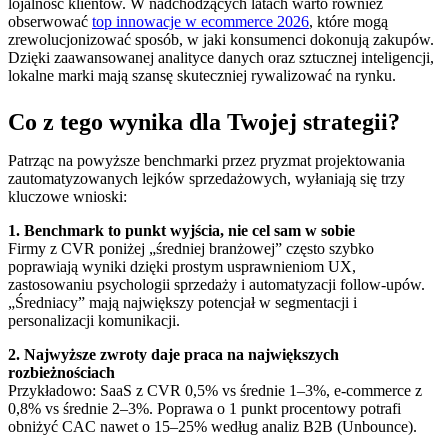
lojalność klientów. W nadchodzących latach warto również
obserwować
top innowacje w ecommerce 2026
, które mogą
zrewolucjonizować sposób, w jaki konsumenci dokonują zakupów.
Dzięki zaawansowanej analityce danych oraz sztucznej inteligencji,
lokalne marki mają szansę skuteczniej rywalizować na rynku.
Co z tego wynika dla Twojej strategii?
Patrząc na powyższe benchmarki przez pryzmat projektowania
zautomatyzowanych lejków sprzedażowych, wyłaniają się trzy
kluczowe wnioski:
1. Benchmark to punkt wyjścia, nie cel sam w sobie
Firmy z CVR poniżej „średniej branżowej” często szybko
poprawiają wyniki dzięki prostym usprawnieniom UX,
zastosowaniu psychologii sprzedaży i automatyzacji follow-upów.
„Średniacy” mają największy potencjał w segmentacji i
personalizacji komunikacji.
2. Najwyższe zwroty daje praca na największych
rozbieżnościach
Przykładowo: SaaS z CVR 0,5% vs średnie 1–3%, e-commerce z
0,8% vs średnie 2–3%. Poprawa o 1 punkt procentowy potrafi
obniżyć CAC nawet o 15–25% według analiz B2B (Unbounce).