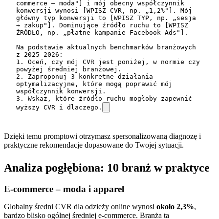
commerce – moda"] i mój obecny współczynnik 
konwersji wynosi [WPISZ CVR, np. „1,2%"]. Mój 
główny typ konwersji to [WPISZ TYP, np. „sesja 
→ zakup"]. Dominujące źródło ruchu to [WPISZ 
ŹRÓDŁO, np. „płatne kampanie Facebook Ads"].

Na podstawie aktualnych benchmarków branżowych 
z 2025–2026:

1. Oceń, czy mój CVR jest poniżej, w normie czy 
powyżej średniej branżowej.

2. Zaproponuj 3 konkretne działania 
optymalizacyjne, które mogą poprawić mój 
współczynnik konwersji.

3. Wskaż, które źródło ruchu mogłoby zapewnić 
wyższy CVR i dlaczego.
Dzięki temu promptowi otrzymasz spersonalizowaną diagnozę i
praktyczne rekomendacje dopasowane do Twojej sytuacji.
Analiza pogłębiona: 10 branż w praktyce
E-commerce – moda i apparel
Globalny średni CVR dla odzieży online wynosi
około 2,3%
,
bardzo blisko ogólnej średniej e-commerce. Branża ta