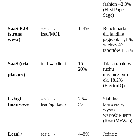
fashion ~2,3%
(First Page
Sage)
SaaS B2B
sesja →
1–3%
Benchmarki
(strona
lead/MQL
dla landing
www)
page: ok. 1,1%,
większość
raportów 1–3%
SaaS (trial
trial → klient
15–
Trial-to-paid w
→
20%
ruchu
płacący)
organicznym
ok. 18,2%
(ElectroIQ)
Usługi
sesja →
2,5–
Stabilne
finansowe
lead/aplikacja
5%
konwersje,
wysoka
wartość klienta
(RoastMyWeb)
Legal /
sesja →
4–8%
Jedne z