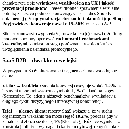
charakteryzuje się
wyjątkową wrażliwością na UX i jakość
prezentacji produktów
– nawet drobne usprawnienia wizualne
potrafią znacząco podnieść konwersję. Case studies Shopify
dokumentują, że
optymalizacja checkoutu i płatności (np. Shop
Pay) zwiększa konwersje nawet o 15–50%
w testach A/B.
Silna sezonowość (wyprzedaże, nowe kolekcje) sprawia, że firmy
modowe powinny operować
ruchomymi benchmarkami
kwartalnymi
, zamiast prostego porównania rok do roku bez
uwzględnienia kalendarza promocyjnego.
SaaS B2B – dwa kluczowe lejki
W przypadku SaaS kluczowa jest segmentacja na dwa odrębne
etapy:
Visitor → lead/trial:
średnia konwersja oscyluje wokół
1–3%
, z
licznymi raportami wskazującymi ok. 1,1% dla landing pages
(Serpsculpt). To jeden z niższych benchmarków, wynikający z
długiego cyklu decyzyjnego i intensywnej konkurencji.
Trial → płacący klient:
raporty SaaS wskazują, że w ruchu
organicznym wskaźnik ten może sięgać
18,2%
, podczas gdy w
kanale paid zbliża się do 17,4% (ElectroIQ). Różnice wynikają z
konstrukcji oferty – wymagania karty kredytowej, długości okresu