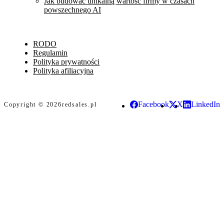
Jak budować unikalną wartość firmy w czasach
powszechnego AI
RODO
Regulamin
Polityka prywatności
Polityka afiliacyjna
Facebook
X
LinkedIn
Copyright © 2026
redsales.pl