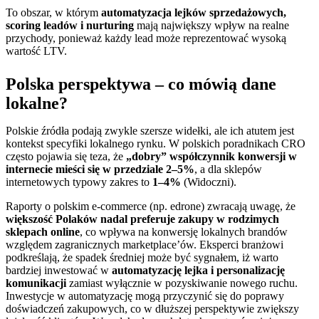
To obszar, w którym
automatyzacja lejków sprzedażowych,
scoring leadów i nurturing
mają największy wpływ na realne
przychody, ponieważ każdy lead może reprezentować wysoką
wartość LTV.
Polska perspektywa – co mówią dane
lokalne?
Polskie źródła podają zwykle szersze widełki, ale ich atutem jest
kontekst specyfiki lokalnego rynku. W polskich poradnikach CRO
często pojawia się teza, że
„dobry” współczynnik konwersji w
internecie mieści się w przedziale 2–5%
, a dla sklepów
internetowych typowy zakres to
1–4%
(Widoczni).
Raporty o polskim e-commerce (np. edrone) zwracają uwagę, że
większość Polaków nadal preferuje zakupy w rodzimych
sklepach online
, co wpływa na konwersję lokalnych brandów
względem zagranicznych marketplace’ów. Eksperci branżowi
podkreślają, że spadek średniej może być sygnałem, iż warto
bardziej inwestować w
automatyzację lejka i personalizację
komunikacji
zamiast wyłącznie w pozyskiwanie nowego ruchu.
Inwestycje w automatyzację mogą przyczynić się do poprawy
doświadczeń zakupowych, co w dłuższej perspektywie zwiększy