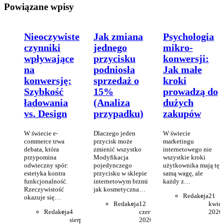
Powiązane wpisy
Nieoczywiste
Jak zmiana
Psychologia
czynniki
jednego
mikro-
wpływające
przycisku
konwersji:
na
podniosła
Jak małe
konwersję:
sprzedaż o
kroki
Szybkość
15%
prowadzą do
ładowania
(Analiza
dużych
vs. Design
przypadku)
zakupów
W świecie e-
Dlaczego jeden
W świecie
commerce trwa
przycisk może
marketingu
debata, która
zmienić wszystko
internetowego nie
przypomina
Modyfikacja
wszystkie kroki
odwieczny spór:
pojedynczego
użytkownika mają tę
estetyka kontra
przycisku w sklepie
samą wagę, ale
funkcjonalność.
internetowym brzmi
każdy z…
Rzeczywistość
jak kosmetyczna…
Redakcja
21
okazuje się…
Redakcja
12
kwiet
Redakcja
4
czerwca
2026
sierpnia
2026