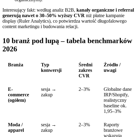
Interesujący fakt: według analiz B2B,
kanały organiczne i referral
generują nawet o 30–50% wyższy CVR
niż płatne kampanie
display (Ruler Analytics), co potwierdza wartość długofalowego
content marketingu i budowania relacji.
10 branż pod lupą – tabela benchmarków
2026
Branża
Typ
Średni
Źródło /
konwersji
zakres
uwagi
CVR
E-
sesja →
2–3%
Globalne dane
commerce
zakup
IRP/Shopify,
(ogółem)
realistyczny
baseline ok.
1,95–3%
Moda /
sesja →
2–3%
Raporty
apparel
zakup
branżowe
wskazują