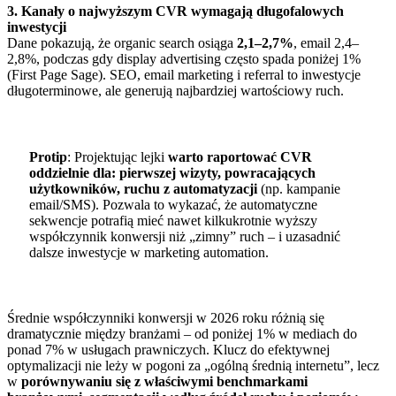
3. Kanały o najwyższym CVR wymagają długofalowych
inwestycji
Dane pokazują, że organic search osiąga
2,1–2,7%
, email 2,4–
2,8%, podczas gdy display advertising często spada poniżej 1%
(First Page Sage). SEO, email marketing i referral to inwestycje
długoterminowe, ale generują najbardziej wartościowy ruch.
Protip
: Projektując lejki
warto raportować CVR
oddzielnie dla: pierwszej wizyty, powracających
użytkowników, ruchu z automatyzacji
(np. kampanie
email/SMS). Pozwala to wykazać, że automatyczne
sekwencje potrafią mieć nawet kilkukrotnie wyższy
współczynnik konwersji niż „zimny” ruch – i uzasadnić
dalsze inwestycje w marketing automation.
Średnie współczynniki konwersji w 2026 roku różnią się
dramatycznie między branżami – od poniżej 1% w mediach do
ponad 7% w usługach prawniczych. Klucz do efektywnej
optymalizacji nie leży w pogoni za „ogólną średnią internetu”, lecz
w
porównywaniu się z właściwymi benchmarkami