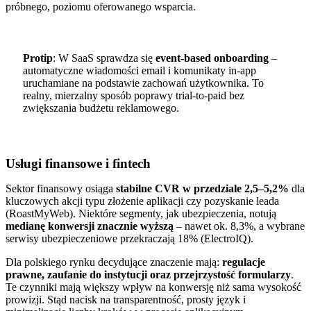
próbnego, poziomu oferowanego wsparcia.
Protip
: W SaaS sprawdza się
event-based onboarding
–
automatyczne wiadomości email i komunikaty in-app
uruchamiane na podstawie zachowań użytkownika. To
realny, mierzalny sposób poprawy trial-to-paid bez
zwiększania budżetu reklamowego.
Usługi finansowe i fintech
Sektor finansowy osiąga
stabilne CVR w przedziale 2,5–5,2%
dla
kluczowych akcji typu złożenie aplikacji czy pozyskanie leada
(RoastMyWeb). Niektóre segmenty, jak ubezpieczenia, notują
medianę konwersji znacznie wyższą
– nawet ok. 8,3%, a wybrane
serwisy ubezpieczeniowe przekraczają 18% (ElectroIQ).
Dla polskiego rynku decydujące znaczenie mają:
regulacje
prawne, zaufanie do instytucji oraz przejrzystość formularzy
.
Te czynniki mają większy wpływ na konwersję niż sama wysokość
prowizji. Stąd nacisk na transparentność, prosty język i