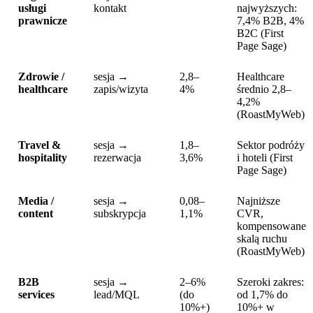
usługi
kontakt
najwyższych:
prawnicze
7,4% B2B, 4%
B2C (First
Page Sage)
Zdrowie /
sesja →
2,8–
Healthcare
healthcare
zapis/wizyta
4%
średnio 2,8–
4,2%
(RoastMyWeb)
Travel &
sesja →
1,8–
Sektor podróży
hospitality
rezerwacja
3,6%
i hoteli (First
Page Sage)
Media /
sesja →
0,08–
Najniższe
content
subskrypcja
1,1%
CVR,
kompensowane
skalą ruchu
(RoastMyWeb)
B2B
sesja →
2–6%
Szeroki zakres:
services
lead/MQL
(do
od 1,7% do
10%+)
10%+ w