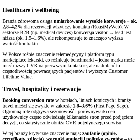
Healthcare i wellbeing
Branża zdrowotna osiąga
umiarkowanie wysokie konwersje – ok.
2,8–4,2%
dla rezerwacji wizyt czy kontaktu (RoastMyWeb). W
sektorze B2B (np. medical devices) konwersja visitor → lead jest
niższa (ok. 1,5–1,6%), ale rekompensuje to znacząco wyższa
wartość kontraktu.
W Polsce rośnie znaczenie telemedycyny i platform typu
marketplace lekarski, co różnicuje benchmarki – jedna marka może
mieć niższy CVR na pierwszym kontakcie, ale nadrabiać to
częstotliwością powracających pacjentów i wyższym Customer
Lifetime Value.
Travel, hospitality i rezerwacje
Booking conversion rate
w hotelach, liniach lotniczych i branży
travel mieści się zwykle w zakresie
1,8–3,6%
(First Page Sage).
Ogromną rolę odgrywa sezonowość i porównywarki cen –
użytkownicy często odwiedzają kilkanaście stron przed podjęciem
decyzji, co statystycznie obniża CVR pojedynczego serwisu.
W tej branży krytyczne znaczenie mają:
zaufanie (opinie,
certyfikaty, zdjęcia), warunki anulacji i polityka zwrotów
– to