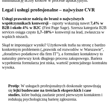
minimalizację liczby kroków w procesie aplikacyjnym.
Legal i usługi profesjonalne – najwyższe CVR
Usługi prawnicze należą do branż o najwyższych
współczynnikach konwersji
– raporty wskazują nawet
7,4% w
B2B i około 4% w B2C
(First Page Sage). Szersza kategoria B2B
services osiąga często
1,7–10%+
konwersji na lead, zwłaszcza w
wąskich niszach.
Skąd te imponujące wyniki? Użytkownik trafia na stronę z bardzo
konkretnym problemem („prawnik od rozwodów w Warszawie”,
„doradztwo podatkowe dla firm IT”), a formularz kontaktowy to
naturalny pierwszy krok długiego procesu zakupowego. Bariera
wypełnienia formularza jest niska, wartość potencjalnego kontraktu
wysoka.
Protip
: W usługach profesjonalnych doskonale sprawdzają
się
lejki budowane na treściach eksperckich i case
studies
, które budują zaufanie przed pierwszym kontaktem i
redukują psychologiczną barierę zgłoszenia.