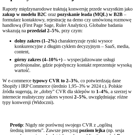
Raporty międzynarodowe traktują konwersję przede wszystkim jako
zakup w modelu B2C
oraz
pozyskanie leada (MQL) w B2B
–
formularz kontaktowy, rejestrację na demo czy umówioną rozmowę
handlową (First Page Sage, Ruler Analytics). Globalne badania
wskazują na
przedział 2–5%
, przy czym:
dolny zakres (1–2%)
charakteryzuje rynki wysoce
konkurencyjne z długim cyklem decyzyjnym – SaaS, media,
content,
górny zakres (4–10%+)
– wyspecjalizowane usługi
profesjonalne, gdzie pojedynczy kontakt reprezentuje wysoką
wartość.
W e-commerce
typowy CVR to 2–3%
, co potwierdzają dane
Shopify i IRP Commerce (średnio 1,95–3% w 2024 r.). Polskie
źródła sugerują, że „dobry” CVR dla sklepów to
1–4%
, a szerzej w
internecie realistyczny zakres wynosi
2–5%
, uwzględniając różne
typy konwersji (Widoczni).
Protip
: Nigdy nie porównuj swojego CVR z „ogólną
średnią internetu”. Zawsze precyzuj
poziom lejka
(np. sesja