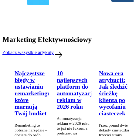
Marketing Efektywnościowy
Zobacz wszystkie artykuły
Najczęstsze
10
Nowa era
błędy w
najlepszych
atrybucji:
ustawianiu
platform do
Jak śledzić
remarketingu,
automatyzacji
ścieżkę
które
reklam w
klienta po
marnują
2026 roku
wycofaniu
Twój budżet
ciasteczek
Automatyzacja
reklam w 2026 roku
Remarketing to
Przez ponad dwie
to już nie luksus, a
potężne narzędzie –
dekady ciasteczka
podstawowa
dociera do osób,
trzeciej strony