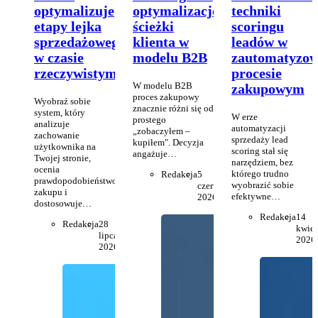
optymalizuje
optymalizację
techniki
etapy lejka
ścieżki
scoringu
sprzedażowego
klienta w
leadów w
w czasie
modelu B2B
zautomatyzo
rzeczywistym
procesie
W modelu B2B
zakupowym
proces zakupowy
Wyobraź sobie
znacznie różni się od
system, który
W erze
prostego
analizuje
automatyzacji
„zobaczyłem –
zachowanie
sprzedaży lead
kupiłem". Decyzja
użytkownika na
scoring stał się
angażuje…
Twojej stronie,
narzędziem, bez
ocenia
którego trudno
Redakcja
5
prawdopodobieństwo
wyobrazić sobie
czerwca
zakupu i
efektywne…
2026
dostosowuje…
Redakcja
14
Redakcja
28
kwiet
lipca
2026
2026