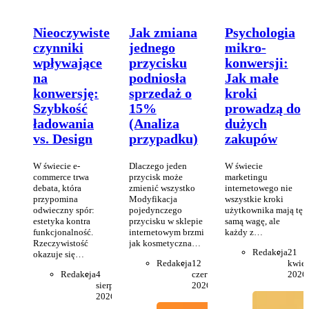
Nieoczywiste
Jak zmiana
Psychologia
czynniki
jednego
mikro-
wpływające
przycisku
konwersji:
na
podniosła
Jak małe
konwersję:
sprzedaż o
kroki
Szybkość
15%
prowadzą do
ładowania
(Analiza
dużych
vs. Design
przypadku)
zakupów
W świecie e-
Dlaczego jeden
W świecie
commerce trwa
przycisk może
marketingu
debata, która
zmienić wszystko
internetowego nie
przypomina
Modyfikacja
wszystkie kroki
odwieczny spór:
pojedynczego
użytkownika mają tę
estetyka kontra
przycisku w sklepie
samą wagę, ale
funkcjonalność.
internetowym brzmi
każdy z…
Rzeczywistość
jak kosmetyczna…
Redakcja
21
okazuje się…
Redakcja
12
kwiet
Redakcja
4
czerwca
2026
sierpnia
2026
2026