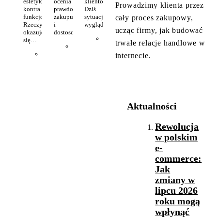
estetyka
ocenia
klientów.
Prowadzimy klienta przez
kontra
prawdopodobieństwo
Dziś
funkcjonalność.
zakupu
sytuacja
cały proces zakupowy,
Rzeczywistość
i
wygląda…
ucząc firmy, jak budować
okazuje
dostosowuje…
Redakcja
24
się…
trwałe relacje handlowe w
Redakcja
28
lipca
Redakcja
4
lipca
2026
internecie.
sierpnia
2026
2026
Aktualności
Rewolucja
w polskim
e-
commerce:
Jak
zmiany w
lipcu 2026
roku mogą
wpłynąć