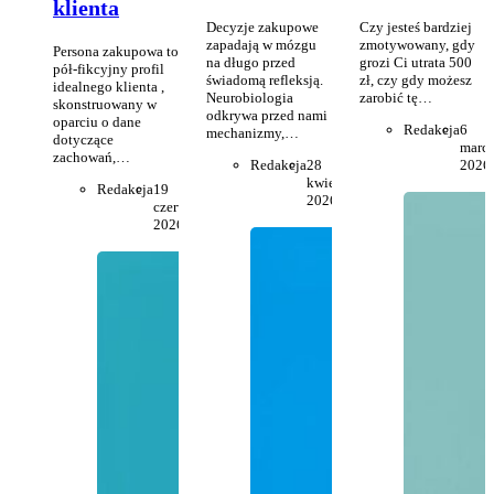
klienta
Decyzje zakupowe
Czy jesteś bardziej
zapadają w mózgu
zmotywowany, gdy
Persona zakupowa to
na długo przed
grozi Ci utrata 500
pół-fikcyjny profil
świadomą refleksją.
zł, czy gdy możesz
idealnego klienta ,
Neurobiologia
zarobić tę…
skonstruowany w
odkrywa przed nami
oparciu o dane
Redakcja
6
mechanizmy,…
dotyczące
marc
zachowań,…
Redakcja
28
2026
kwietnia
Redakcja
19
2026
czerwca
2026