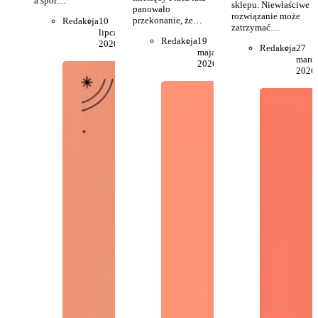
a spór…
sklepu. Niewłaściwe
panowało
rozwiązanie może
przekonanie, że…
Redakcja
10
zatrzymać…
lipca
Redakcja
19
2026
Redakcja
27
maja
marc
2026
2026