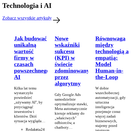
Technologia i AI
Zobacz wszystkie artykuły
Jak budować
Nowe
Równowaga
unikalną
wskaźniki
między
wartość
sukcesu
technologią a
firmy w
(KPI) w
empatią:
czasach
świecie
Model
powszechnego
zdominowanym
Human-in-
AI
przez
the-Loop
algorytmy
Kilka lat temu
W dobie
wystarczyło
wszechobecnej
Gdy Google Ads
powiedzieć
automatyzacji, gdy
samodzielnie
„używamy AI", by
sztuczna
optymalizuje stawki,
przyciągnąć
inteligencja
Meta automatycznie
inwestorów i
przejmuje coraz
kieruje reklamy do
klientów. Dziś
więcej zadań
„właściwych"
sytuacja wygląda…
biznesowych,
odbiorców, a
stajemy przed
chatboty…
Redakcja
24
istotnym…