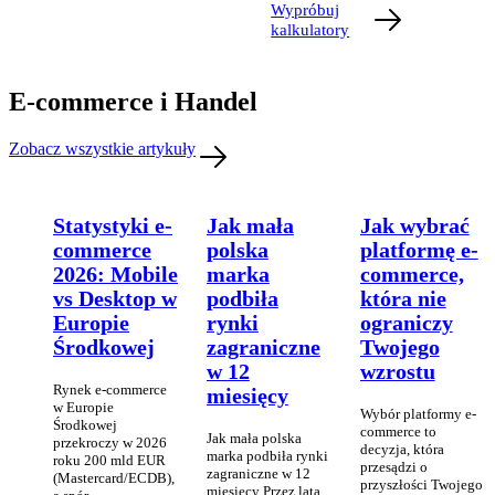
Wypróbuj
kalkulatory
E-commerce i Handel
Zobacz wszystkie artykuły
Statystyki e-
Jak mała
Jak wybrać
commerce
polska
platformę e-
2026: Mobile
marka
commerce,
vs Desktop w
podbiła
która nie
Europie
rynki
ograniczy
Środkowej
zagraniczne
Twojego
w 12
wzrostu
Rynek e-commerce
miesięcy
w Europie
Wybór platformy e-
Środkowej
commerce to
Jak mała polska
przekroczy w 2026
decyzja, która
marka podbiła rynki
roku 200 mld EUR
przesądzi o
zagraniczne w 12
(Mastercard/ECDB),
przyszłości Twojego
miesięcy Przez lata