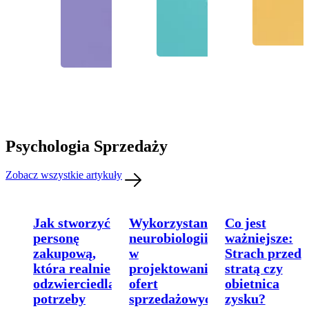
Psychologia Sprzedaży
Zobacz wszystkie artykuły
Jak stworzyć
Wykorzystanie
Co jest
personę
neurobiologii
ważniejsze:
zakupową,
w
Strach przed
która realnie
projektowaniu
stratą czy
odzwierciedla
ofert
obietnica
potrzeby
sprzedażowych
zysku?