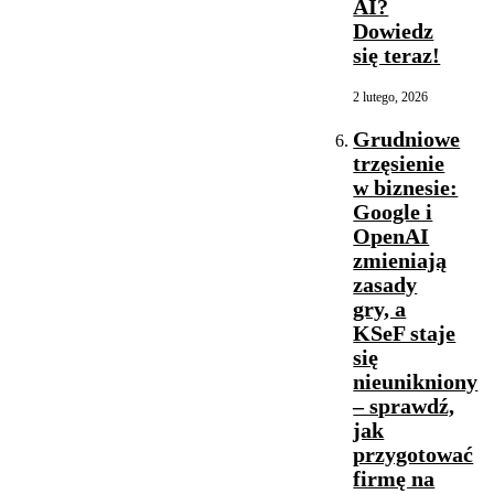
AI?
Dowiedz
się teraz!
2 lutego, 2026
Grudniowe
trzęsienie
w biznesie:
Google i
OpenAI
zmieniają
zasady
gry, a
KSeF staje
się
nieunikniony
– sprawdź,
jak
przygotować
firmę na