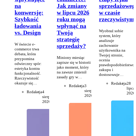
na
Jak zmiany
sprzedażoweg
konwersję:
w lipcu 2026
w czasie
Szybkość
roku mogą
rzeczywistym
ładowania
wpłynąć na
Wyobraź sobie
vs. Design
Twoją
system, który
strategię
analizuje
W świecie e-
sprzedaży?
zachowanie
commerce trwa
użytkownika na
debata, która
Twojej stronie,
Miniony miesiąc
przypomina
ocenia
zapisze się w historii
odwieczny spór:
prawdopodobieństwo
jako moment, który
estetyka kontra
zakupu i
na zawsze zmienił
funkcjonalność.
dostosowuje…
zasady gry w…
Rzeczywistość
okazuje się…
Redakcja
28
Redakcja
3
lipca
sierpnia
Redakcja
4
2026
2026
sierpnia
2026