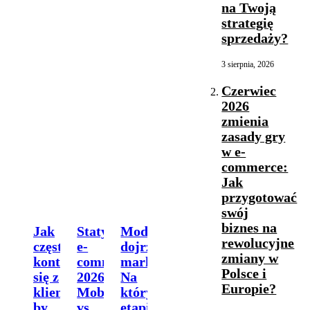
na Twoją
strategię
sprzedaży?
3 sierpnia, 2026
Czerwiec
2026
zmienia
zasady gry
w e-
commerce:
Jak
przygotować
swój
biznes na
Jak
Statystyki
Model
rewolucyjne
często
e-
dojrzałości
zmiany w
kontaktować
commerce
marketingu:
Polsce i
się z
2026:
Na
Europie?
klientem,
Mobile
którym
by
vs
etapie