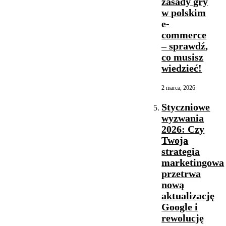
zasady gry
2026
w polskim
e-
commerce
– sprawdź,
co musisz
wiedzieć!
2 marca, 2026
Styczniowe
wyzwania
2026: Czy
Twoja
strategia
marketingowa
przetrwa
nową
aktualizację
Google i
rewolucję