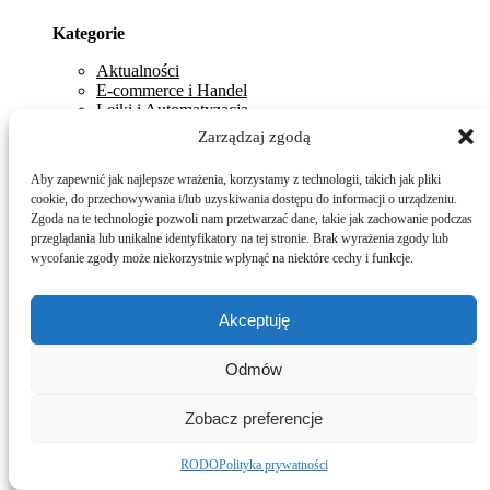
Kategorie
Aktualności
E-commerce i Handel
Lejki i Automatyzacja
Marketing Efektywnościowy
Zarządzaj zgodą
Optymalizacja Konwersji (CRO)
Psychologia Sprzedaży
Aby zapewnić jak najlepsze wrażenia, korzystamy z technologii, takich jak pliki
Relacje i Retencja
cookie, do przechowywania i/lub uzyskiwania dostępu do informacji o urządzeniu.
Strategia i Skalowanie
Zgoda na te technologie pozwoli nam przetwarzać dane, takie jak zachowanie podczas
Technologia i AI
przeglądania lub unikalne identyfikatory na tej stronie. Brak wyrażenia zgody lub
wycofanie zgody może niekorzystnie wpłynąć na niektóre cechy i funkcje.
Popularne
Akceptuję
Nieoczywiste czynniki wpływające na konwersję:
Szybkość ładowania vs. Design
Odmów
Jak AI optymalizuje etapy lejka sprzedażowego w
czasie rzeczywistym
Jak budować unikalną wartość firmy w czasach
Zobacz preferencje
powszechnego AI
RODO
Polityka prywatności