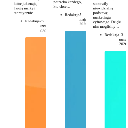
potrzeba każdego,
które już znają
stanowiły
kto chce…
Twoją markę i
niewidzialną
teoretycznie…
podstawę
Redakcja
5
marketingu
maja
Redakcja
26
cyfrowego. Dzięki
2026
czerwca
nim mogliśmy…
2026
Redakcja
13
marc
2026