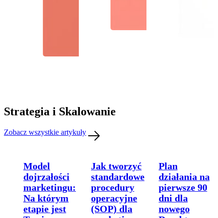
Strategia i Skalowanie
Zobacz wszystkie artykuły
Model
Jak tworzyć
Plan
dojrzałości
standardowe
działania na
marketingu:
procedury
pierwsze 90
Na którym
operacyjne
dni dla
etapie jest
(SOP) dla
nowego