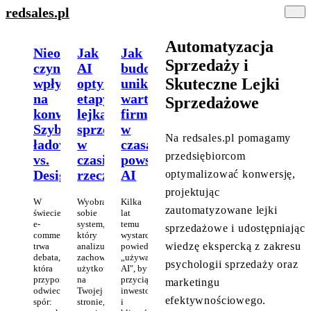
redsales
.pl
Automatyzacja
Nieoczywiste
Jak
Jak
Sprzedaży i
czynniki
AI
budować
Skuteczne Lejki
wpływające
optymalizuje
unikalną
na
etapy
wartość
Sprzedażowe
konwersję:
lejka
firmy
Szybkość
sprzedażowego
w
Na redsales.pl pomagamy
ładowania
w
czasach
przedsiębiorcom
vs.
czasie
powszechnego
Design
rzeczywistym
AI
optymalizować konwersję,
projektując
W
Wyobraź
Kilka
zautomatyzowane lejki
świecie
sobie
lat
e-
system,
temu
sprzedażowe i udostępniając
commerce
który
wystarczyło
wiedzę ekspercką z zakresu
trwa
analizuje
powiedzieć
debata,
zachowanie
„używamy
psychologii sprzedaży oraz
która
użytkownika
AI", by
przypomina
na
przyciągnąć
marketingu
odwieczny
Twojej
inwestorów
efektywnościowego.
spór:
stronie,
i