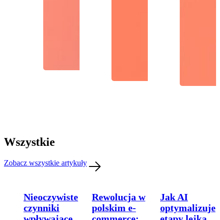
Wszystkie
Zobacz wszystkie artykuły
Nieoczywiste
Rewolucja w
Jak AI
czynniki
polskim e-
optymalizuje
wpływające
commerce:
etapy lejka