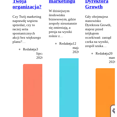
Twoja
marketingu
Dyrektora
organizacja?
Growth
W dzisiejszym
środowisku
Czy Twój marketing
Gdy obejmujesz
biznesowym, gdzie
naprawdę wspiera
stanowisko
zespoły nieustannie
sprzedaż, czy to
Dyrektora Growth,
się zmieniają, a
raczej seria
stajesz przed
presja na wyniki
spontanicznych
trójkątem
rośnie z…
akcji bez większego
oczekiwań: zarząd
planu?…
czeka na wyniki,
Redakcja
12
zespół szuka…
maja
Redakcja
3
2026
lipca
Redakcja
20
2026
marc
2026