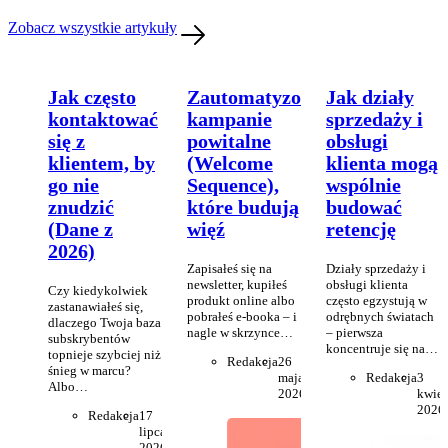
Zobacz wszystkie artykuły
Jak często
Zautomatyzowane
Jak działy
kontaktować
kampanie
sprzedaży i
się z
powitalne
obsługi
klientem, by
(Welcome
klienta mogą
go nie
Sequence),
wspólnie
znudzić
które budują
budować
(Dane z
więź
retencję
2026)
Zapisałeś się na
Działy sprzedaży i
newsletter, kupiłeś
obsługi klienta
Czy kiedykolwiek
produkt online albo
często egzystują w
zastanawiałeś się,
pobrałeś e-booka – i
odrębnych światach
dlaczego Twoja baza
nagle w skrzynce…
– pierwsza
subskrybentów
koncentruje się na…
topnieje szybciej niż
Redakcja
26
śnieg w marcu?
maja
Redakcja
3
Albo…
2026
kwiet
2026
Redakcja
17
lipca
2026